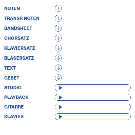
NOTEN
TRANSP. NOTEN
BANDSHEET
CHORSATZ
KLAVIERSATZ
BLÄSERSATZ
TEXT
GEBET
AUDIO-
STUDIO
PLAYER
AUDIO-
PLAYBACK
PLAYER
AUDIO-
GITARRE
PLAYER
AUDIO-
KLAVIER
PLAYER