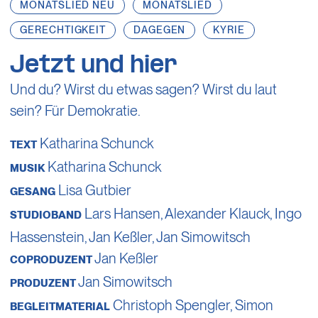
MONATSLIED NEU
MONATSLIED
GERECHTIGKEIT
DAGEGEN
KYRIE
Jetzt und hier
Und du? Wirst du etwas sagen? Wirst du laut
sein? Für Demokratie.
Katharina Schunck
TEXT
Katharina Schunck
MUSIK
Lisa Gutbier
GESANG
Lars Hansen
,
Alexander Klauck
,
Ingo
STUDIOBAND
Hassenstein
,
Jan Keßler
,
Jan Simowitsch
Jan Keßler
COPRODUZENT
Jan Simowitsch
PRODUZENT
Christoph Spengler
,
Simon
BEGLEITMATERIAL