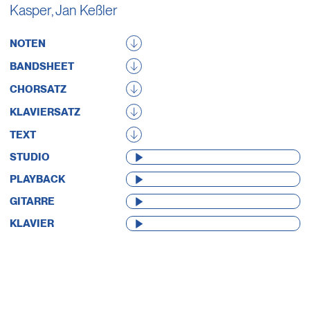
Kasper
,
Jan Keßler
NOTEN
BANDSHEET
CHORSATZ
KLAVIERSATZ
TEXT
AUDIO-
STUDIO
PLAYER
AUDIO-
PLAYBACK
PLAYER
AUDIO-
GITARRE
PLAYER
AUDIO-
KLAVIER
PLAYER