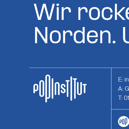
Wir rock
Norden. 
E:
i
A: 
T: 