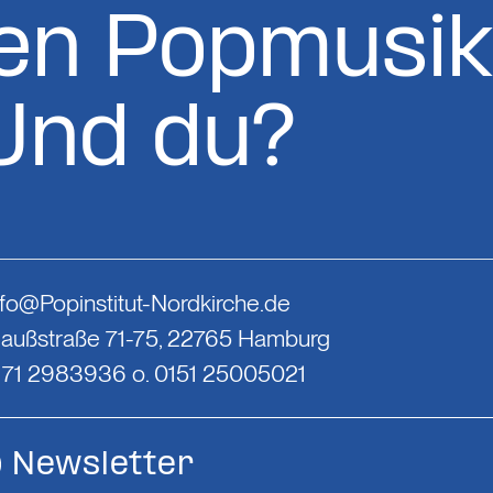
en Popmusik
Und du?
nfo@Popinstitut-Nordkirche.de
Gaußstraße 71-75, 22765 Hamburg
0171 2983936 o. 0151 25005021
Newsletter