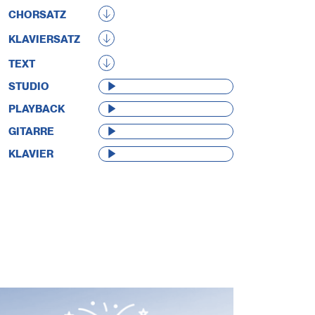
CHORSATZ
KLAVIERSATZ
TEXT
AUDIO-
STUDIO
PLAYER
AUDIO-
PLAYBACK
PLAYER
AUDIO-
GITARRE
PLAYER
AUDIO-
KLAVIER
PLAYER