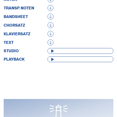
TRANSP. NOTEN
BANDSHEET
CHORSATZ
KLAVIERSATZ
TEXT
AUDIO-
STUDIO
PLAYER
AUDIO-
PLAYBACK
PLAYER