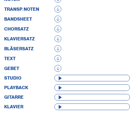
TRANSP. NOTEN
BANDSHEET
CHORSATZ
KLAVIERSATZ
BLÄSERSATZ
TEXT
GEBET
AUDIO-
STUDIO
PLAYER
AUDIO-
PLAYBACK
PLAYER
AUDIO-
GITARRE
PLAYER
AUDIO-
KLAVIER
PLAYER