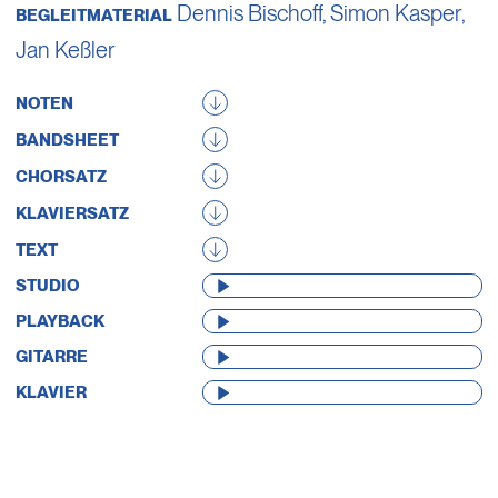
Dennis Bischoff
,
Simon Kasper
,
BEGLEITMATERIAL
Jan Keßler
NOTEN
BANDSHEET
CHORSATZ
KLAVIERSATZ
TEXT
AUDIO-
STUDIO
PLAYER
AUDIO-
PLAYBACK
PLAYER
AUDIO-
GITARRE
PLAYER
AUDIO-
KLAVIER
PLAYER