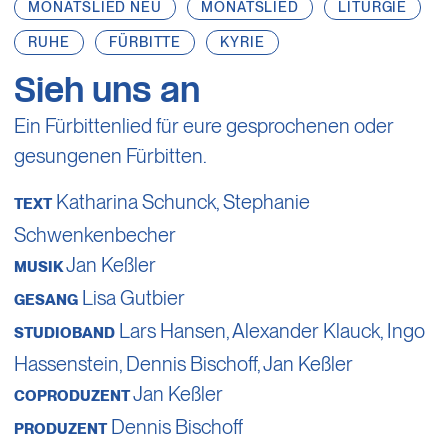
MONATSLIED NEU
MONATSLIED
LITURGIE
RUHE
FÜRBITTE
KYRIE
Sieh uns an
Ein Fürbittenlied für eure gesprochenen oder
gesungenen Fürbitten.
Katharina Schunck
,
Stephanie
TEXT
Schwenkenbecher
Jan Keßler
MUSIK
Lisa Gutbier
GESANG
Lars Hansen
,
Alexander Klauck
,
Ingo
STUDIOBAND
Hassenstein
,
Dennis Bischoff
,
Jan Keßler
Jan Keßler
COPRODUZENT
Dennis Bischoff
PRODUZENT