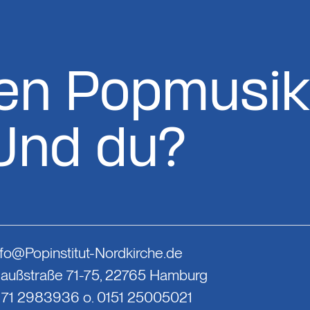
en Popmusik
Und du?
nfo@Popinstitut-Nordkirche.de
Gaußstraße 71-75, 22765 Hamburg
0171 2983936 o. 0151 25005021