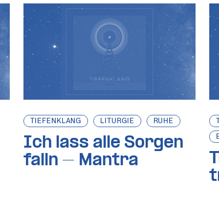
TIEFENKLANG
LITURGIE
RUHE
Ich lass alle Sorgen
T
falln – Mantra
t