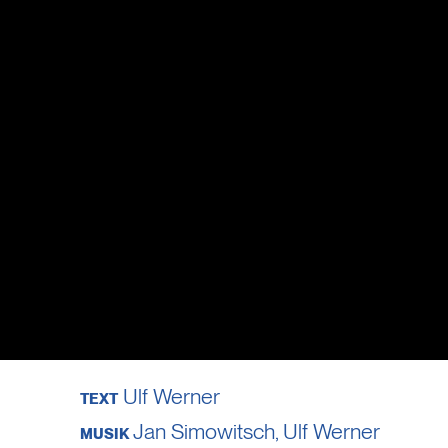
Ulf Werner
TEXT
Jan Simowitsch
,
Ulf Werner
MUSIK