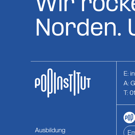
Wir rock
Norden. 
E:
i
A: 
T: 
Ausbildung