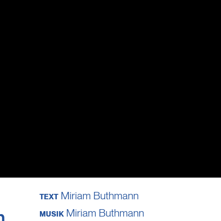
Miriam Buthmann
TEXT
Miriam Buthmann
MUSIK
n