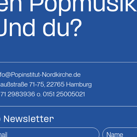
en Popmusik
Und du?
nfo@Popinstitut-Nordkirche.de
Gaußstraße 71-75, 22765 Hamburg
0171 2983936 o. 0151 25005021
Newsletter