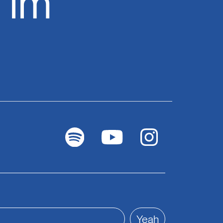
 im
Yeah