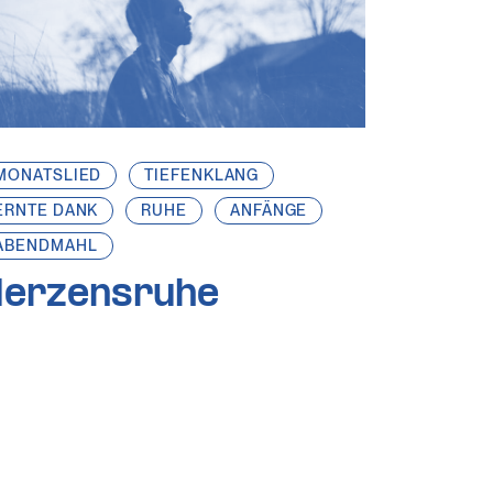
MONATSLIED
TIEFENKLANG
ERNTE DANK
RUHE
ANFÄNGE
ABENDMAHL
Herzensruhe