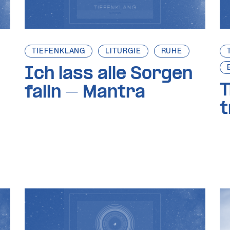
TIEFENKLANG
LITURGIE
RUHE
Ich lass alle Sorgen
T
falln – Mantra
t