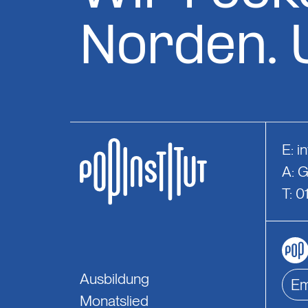
Norden. 
E:
i
A: 
T: 
Ausbildung
Monatslied