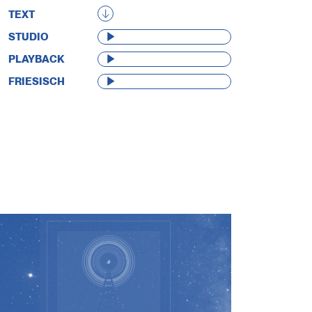
TEXT
AUDIO-
STUDIO
PLAYER
AUDIO-
PLAYBACK
PLAYER
AUDIO-
FRIESISCH
PLAYER