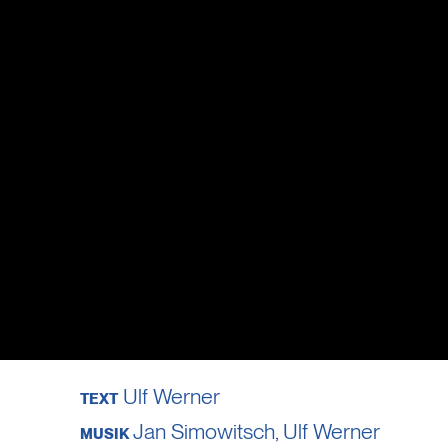
Ulf Werner
TEXT
Jan Simowitsch
,
Ulf Werner
MUSIK