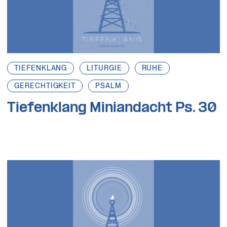
TIEFENKLANG
LITURGIE
RUHE
GERECHTIGKEIT
PSALM
Tiefenklang Miniandacht Ps. 30