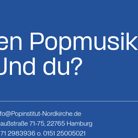
en Popmusik
Und du?
nfo@Popinstitut-Nordkirche.de
Gaußstraße 71-75, 22765 Hamburg
0171 2983936 o. 0151 25005021