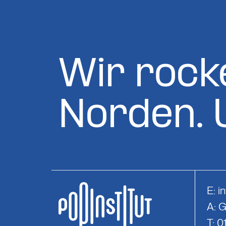
Wir rock
Norden. 
E:
i
A: 
T: 