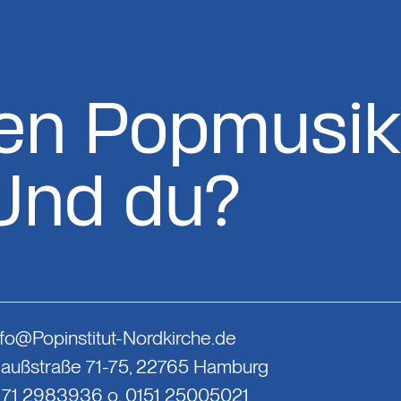
en Popmusik
Und du?
nfo@Popinstitut-Nordkirche.de
Gaußstraße 71-75, 22765 Hamburg
0171 2983936 o. 0151 25005021