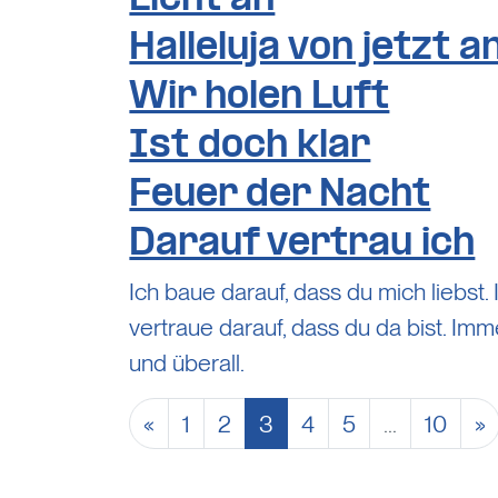
Halleluja von jetzt a
Wir holen Luft
Ist doch klar
Feuer der Nacht
Darauf vertrau ich
Ich baue darauf, dass du mich liebst. 
vertraue darauf, dass du da bist. Imm
und überall.
Beitr
«
1
2
3
4
5
…
10
»