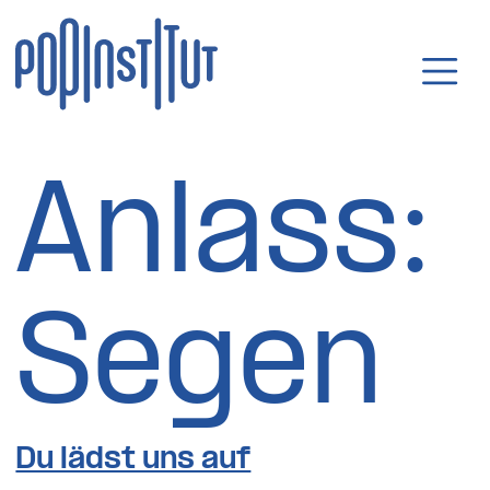
Direkt zum Inhalt wechseln
Hauptnavigatio
Anlass:
Segen
Du lädst uns auf