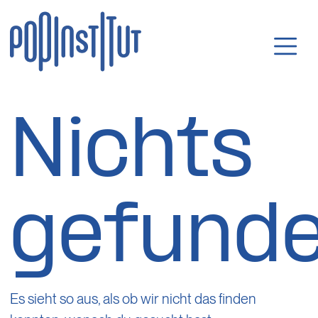
Direkt zum Inhalt wechseln
Hauptnavigatio
Nichts
gefund
Es sieht so aus, als ob wir nicht das finden