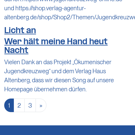
und https://shop.verlag-agentur-
altenberg.de/shop/Shop2/Themen/Jugendkreuzw
Licht an
Wer hält meine Hand heut
Nacht
Vielen Dank an das Projekt „Ökumenischer
Jugendkreuzweg“ und dem Verlag Haus
Altenberg, dass wir diesen Song auf unsere
Homepage übernehmen dürfen.
Beitrags-Navi
1
2
3
»